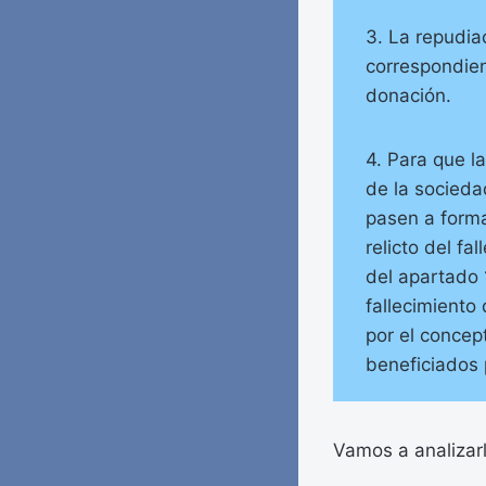
3. La repudia
correspondien
donación.
4. Para que l
de la socieda
pasen a forma
relicto del fa
del apartado 1
fallecimiento
por el concep
beneficiados 
Vamos a analizarl