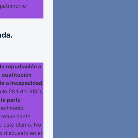
 patrimonio
ada.
 la repudiación o
a sustitución
ia o incapacidad,
ulo 58.1 del RISD,
 la parte
patrimonio
l renunciante
a este último. No
o dispuesto en el