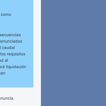
s como
nsecuencias
 renunciados
l caudal
los requisitos
ad al
rá liquidación
ten
enuncia.