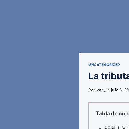
UNCATEGORIZED
La tribut
Por
Ivan_
julio 6, 2
Tabla de co
REGULAC