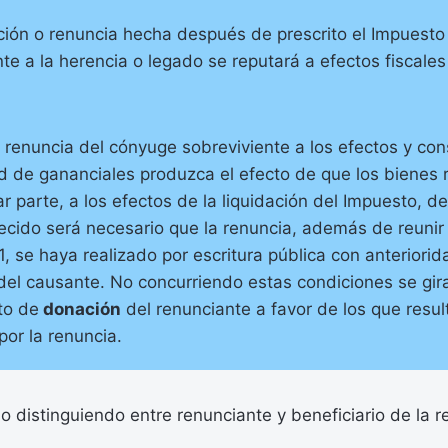
ción o renuncia hecha después de prescrito el Impuesto
te a la herencia o legado se reputará a efectos fiscale
a renuncia del cónyuge sobreviviente a los efectos y co
d de gananciales produzca el efecto de que los bienes
r parte, a los efectos de la liquidación del Impuesto, de
llecido será necesario que la renuncia, además de reunir 
, se haya realizado por escritura pública con anteriorid
 del causante. No concurriendo estas condiciones se gira
to de
donación
del renunciante a favor de los que resul
por la renuncia.
o distinguiendo entre renunciante y beneficiario de la r