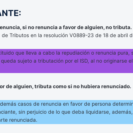
ANTE:
nuncia, si no renuncia a favor de alguien, no tributa.
l de Tributos en la resolución V0889-23 de 18 de ab
tituido que lleva a cabo la repudiación o renuncia pura, 
 queda sujeto a tributación por el ISD, al no originarse 
vor de alguien, tributa como si no hubiera renunciado.
 demás casos de renuncia en favor de persona determina
ciante, sin perjuicio de lo que deba liquidarse, además,
arte renunciada.