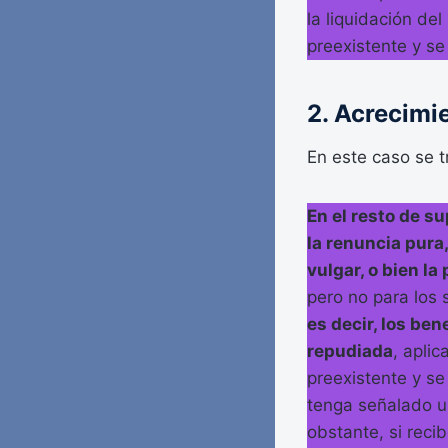
la liquidación del
preexistente y se
2. Acrecimie
En este caso se tr
En el resto de su
la renuncia pura
vulgar, o bien l
pero no para los s
es decir, los ben
repudiada
, apli
preexistente y se
tenga señalado un
obstante, si reci