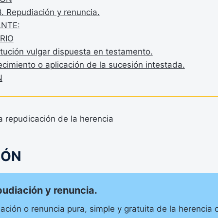
8. Repudiación y renuncia.
NTE:
RIO
itución vulgar dispuesta en testamento.
ecimiento o aplicación de la sucesión intestada.
N
IÓN
pudiación y renuncia.
iación o renuncia pura, simple y gratuita de la herencia 