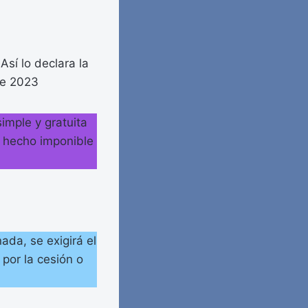
Así lo declara la
ril de 2023
simple y gratuita
el hecho imponible
da, se exigirá el
 por la cesión o