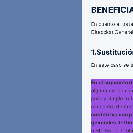
BENEFICI
En cuanto al trat
Dirección Genera
1.Sustituci
En este caso se
En el supuesto d
alguna de las cond
pura y simple del
causante, de mo
sustitutos que p
generales del I
RISD. En particula