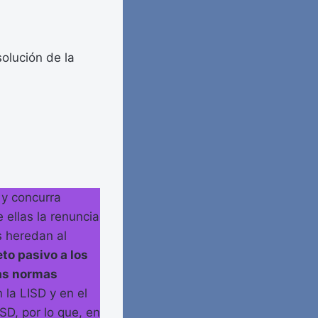
solución de la
 y concurra
e ellas la renuncia
s heredan al
to pasivo a los
as normas
 la LISD y en el
ISD, por lo que, en