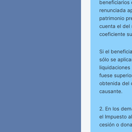
beneficiarios
renunciada a
patrimonio pr
cuenta el del
coeficiente su
Si el benefic
sólo se aplic
liquidaciones
fuese superior
obtenida del 
causante.
2. En los de
el Impuesto al
cesión o dona