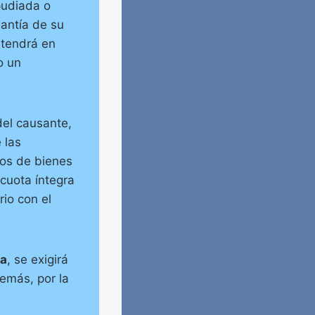
epudiada o
antía de su
 tendrá en
o un
del causante,
 las
pos de bienes
 cuota íntegra
rio con el
da
, se exigirá
demás, por la