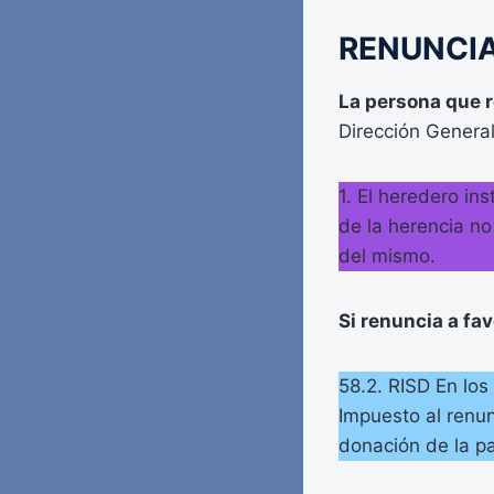
RENUNCI
La persona que re
Dirección Genera
1. El heredero ins
de la herencia no
del mismo.
Si renuncia a fa
58.2. RISD En los
Impuesto al renun
donación de la p