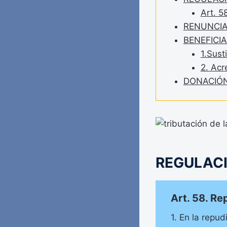
Art. 5
RENUNCIA
BENEFICIA
1.Sust
2. Acr
DONACIÓ
REGULAC
Art. 58. Re
1. En la repud