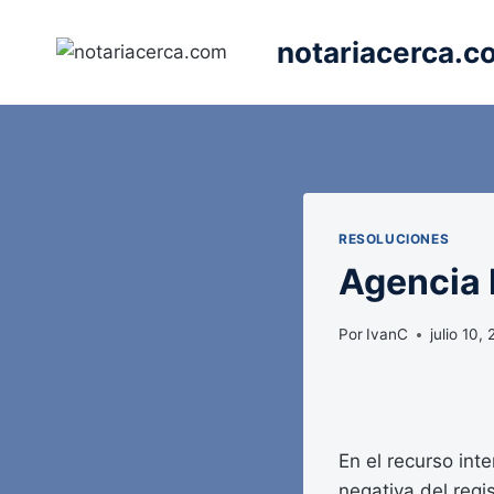
Saltar
al
notariacerca.c
contenido
RESOLUCIONES
Agencia E
Por
IvanC
julio 10,
En el recurso int
negativa del regi