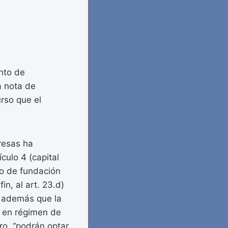
nto de
a nota de
rso que el
resas ha
ículo 4 (capital
do de fundación
in, al art. 23.d)
r además que la
s en régimen de
ro, “podrán optar