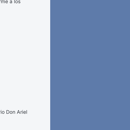
orme a los
io Don Ariel