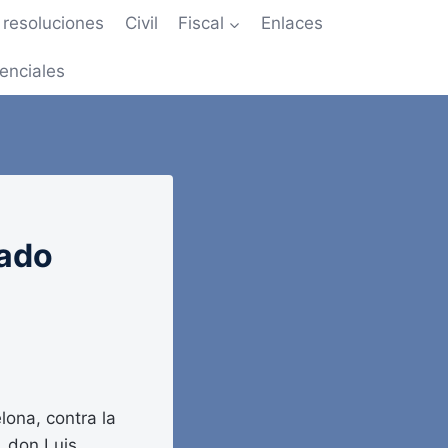
resoluciones
Civil
Fiscal
Enlaces
enciales
tado
lona, contra la
, don Luis