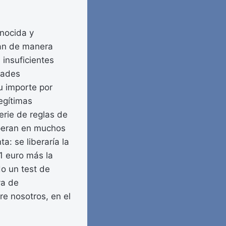
onocida y
lan de manera
 insuficientes
dades
u importe por
legítimas
erie de reglas de
 operan en muchos
: se liberaría la
 1 euro más la
do un test de
va de
re nosotros, en el