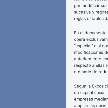
por modificar sus
sucesiva y regirse
reglas establecid
En el documento p
opera exclusivam
“especial” o si o
modificaciones de
anteriormente con
respecto a ellas 
ordinario de redu
Según la Exposici
de capital social
empresas mediant
ampliar las opcio