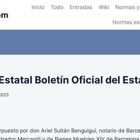
Inicio
Todo
Entradas
Wiki
Normas y 
om
Normas es
statal Boletín Oficial del Es
 2023
erpuesto por don Ariel Sultán Benguigui, notario de Barce
strador Mercantil y de Bienes Muebles XIV de Barcelona