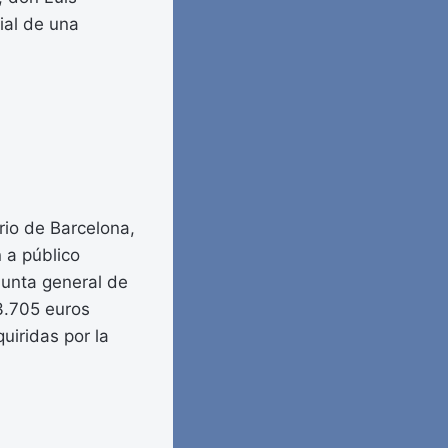
ial de una
rio de Barcelona,
 a público
junta general de
 3.705 euros
uiridas por la