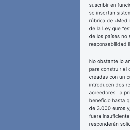
suscribir en func
se insertan siste
rúbrica de «Medid
de la Ley que “e
de los países no 
responsabilidad l
No obstante lo an
para construir el
creadas con un ca
introducen dos re
acreedores: la pr
beneficio hasta q
de 3.000 euros y,
fuera insuficient
responderán solid