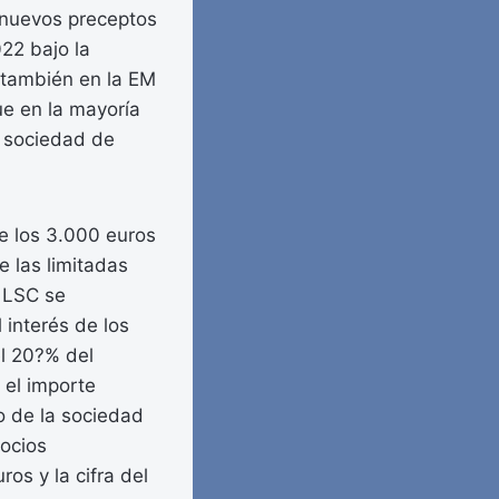
s nuevos preceptos
022 bajo la
 también en la EM
ue en la mayoría
a sociedad de
de los 3.000 euros
e las limitadas
s LSC se
 interés de los
el 20?% del
 el importe
o de la sociedad
socios
os y la cifra del