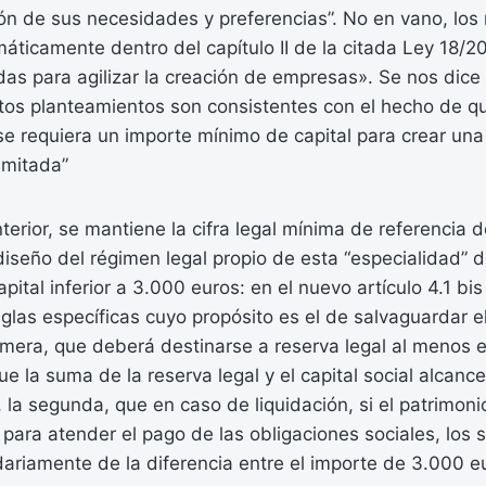
ión de sus necesidades y preferencias”. No en vano, lo
máticamente dentro del capítulo II de la citada Ley 18/2
as para agilizar la creación de empresas». Se nos dice
stos planteamientos son consistentes con el hecho de q
se requiera un importe mínimo de capital para crear un
imitada”
terior, se mantiene la cifra legal mínima de referencia 
 diseño del régimen legal propio de esta “especialidad” d
pital inferior a 3.000 euros: en el nuevo artículo 4.1 bi
glas específicas cuyo propósito es el de salvaguardar el
imera, que deberá destinarse a reserva legal al menos 
ue la suma de la reserva legal y el capital social alcance
 la segunda, que en caso de liquidación, si el patrimoni
e para atender el pago de las obligaciones sociales, los 
ariamente de la diferencia entre el importe de 3.000 eur