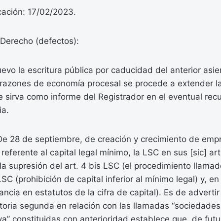
icación: 17/02/2023.
Derecho (defectos):
vo la escritura pública por caducidad del anterior asie
 razones de economía procesal se procede a extender l
 sirva como informe del Registrador en el eventual recu
ia.
De 28 de septiembre, de creación y crecimiento de emp
referente al capital legal mínimo, la LSC en sus [sic] art
 la supresión del art. 4 bis LSC (el procedimiento llama
LSC (prohibición de capital inferior al mínimo legal) y, en f
ncia en estatutos de la cifra de capital). Es de adverti
itoria segunda en relación con las llamadas “sociedade
a” constituidas con anterioridad establece que, de futu