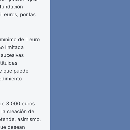
 fundación
il euros, por las
 mínimo de 1 euro
o limitada
n sucesivas
tituidas
te que puede
cedimiento
 de 3.000 euros
 la creación de
etende, asimismo,
 que desean