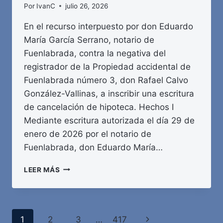
Por
IvanC
julio 26, 2026
En el recurso interpuesto por don Eduardo
María García Serrano, notario de
Fuenlabrada, contra la negativa del
registrador de la Propiedad accidental de
Fuenlabrada número 3, don Rafael Calvo
González-Vallinas, a inscribir una escritura
de cancelación de hipoteca. Hechos I
Mediante escritura autorizada el día 29 de
enero de 2026 por el notario de
Fuenlabrada, don Eduardo María…
AGENCIA
LEER MÁS
ESTATAL
BOLETÍN
OFICIAL
DEL
Navegación
Siguiente
1
2
3
…
417
ESTADO