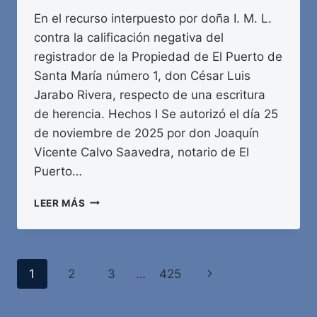
En el recurso interpuesto por doña I. M. L.
contra la calificación negativa del
registrador de la Propiedad de El Puerto de
Santa María número 1, don César Luis
Jarabo Rivera, respecto de una escritura
de herencia. Hechos I Se autorizó el día 25
de noviembre de 2025 por don Joaquín
Vicente Calvo Saavedra, notario de El
Puerto…
AGENCIA
LEER MÁS
ESTATAL
BOLETÍN
OFICIAL
DEL
Navegación
Siguiente
1
2
3
…
425
ESTADO
de
página