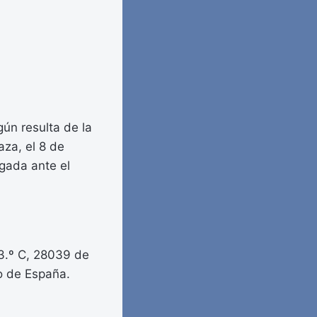
ún resulta de la
aza, el 8 de
gada ante el
 3.º C, 28039 de
no de España.