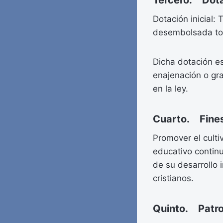
Tercero. Dota
Dotación inicial: 
desembolsada tot
Dicha dotación es
enajenación o gra
en la ley.
Cuarto. Fines
Promover el culti
educativo continu
de su desarrollo i
cristianos.
Quinto. Patro