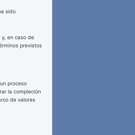
ha sido
o y, en caso de
érminos previstos
e un proceso
grar la compleción
marco de valores