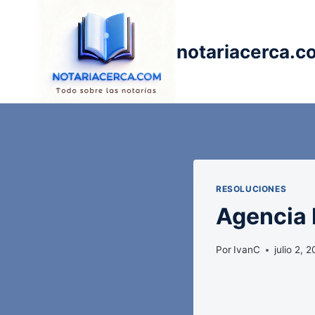
Saltar
al
contenido
notariacerca.c
RESOLUCIONES
Agencia E
Por
IvanC
julio 2, 