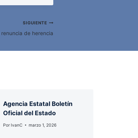
SIGUIENTE
a renuncia de herencia
Agencia Estatal Boletín
Agencia
Oficial del Estado
Oficial
Por
IvanC
marzo 1, 2026
Por
IvanC