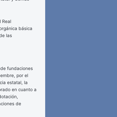
l Real
 orgánica básica
de las
o de fundaciones
iembre, por el
a estatal, la
torado en cuanto a
dotación,
aciones de