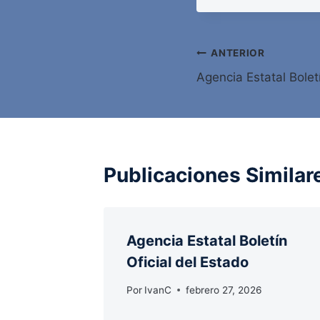
Navegación
ANTERIOR
Agencia Estatal Bolet
de
entradas
Publicaciones Similar
Agencia Estatal Boletín
Oficial del Estado
Por
IvanC
febrero 27, 2026