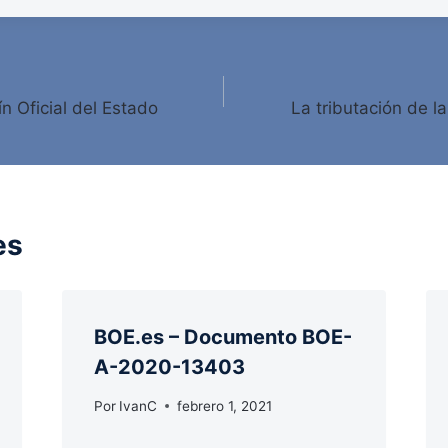
ín Oficial del Estado
La tributación de l
es
BOE.es – Documento BOE-
A-2020-13403
Por
IvanC
febrero 1, 2021