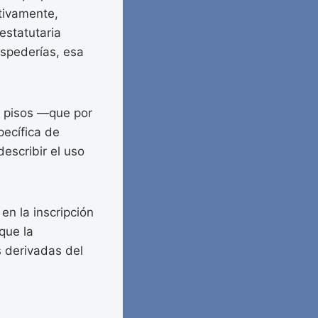
ctivamente,
estatutaria
ospederías, esa
os pisos —que por
pecífica de
escribir el uso
en la inscripción
 que la
es derivadas del