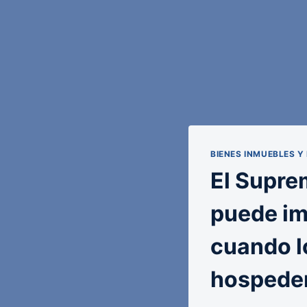
BIENES INMUEBLES Y
El Supre
puede imp
cuando l
hospede