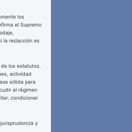
amente los
onfirma el Supremo
edaje,
si la redacción es
de los estatutos.
es, actividad
ase sólida para
cudir al régimen
tar, condicionar
jurisprudencia y