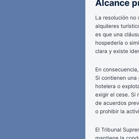
Alcance pr
La resolución no
alquileres turíst
es que una cláusu
hospedería o simi
clara y existe id
En consecuencia, 
Si contienen una 
hotelera o explo
exigir el cese. S
de acuerdos previ
o prohibir la acti
El Tribunal Supre
mantiene la conde