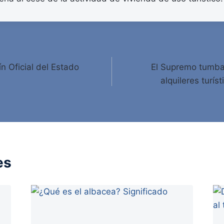
ín Oficial del Estado
El Supremo tumba 
alquileres turís
es