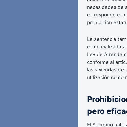
necesidades de al
corresponde con e
prohibición estat
La sentencia tam
comercializadas e
Ley de Arrendami
conforme al artíc
las viviendas de 
utilización como
Prohibicio
pero efica
El Supremo reiter