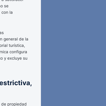
no se
 con la
as
n general de la
al turística,
ómica configura
co y excluye su
estrictiva,
n de propiedad