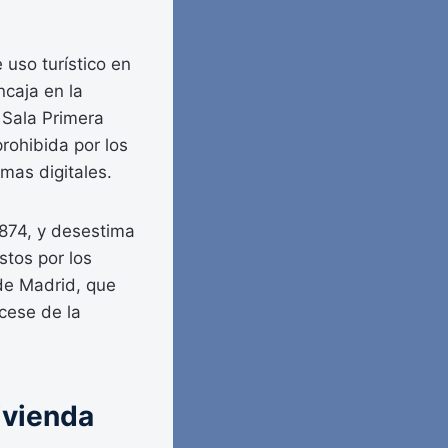
 uso turístico en
ncaja en la
a Sala Primera
rohibida por los
rmas digitales.
1874, y desestima
stos por los
de Madrid, que
cese de la
ivienda