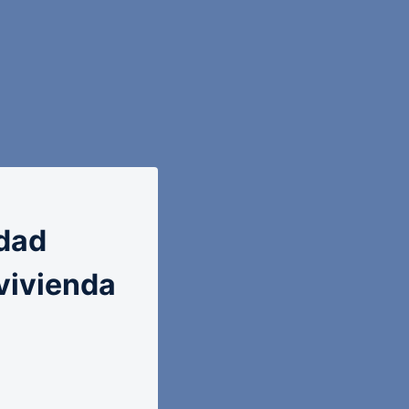
dad
 vivienda