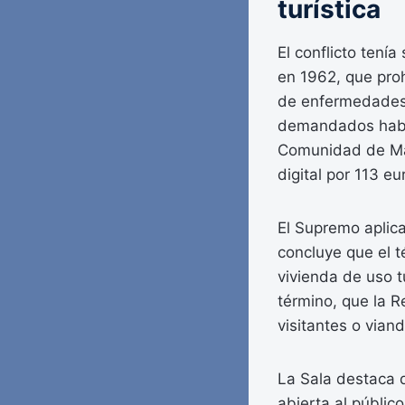
turística
El conflicto tení
en 1962, que proh
de enfermedades i
demandados habían
Comunidad de Mad
digital por 113 e
El Supremo aplica
concluye que el t
vivienda de uso tu
término, que la 
visitantes o vian
La Sala destaca q
abierta al públic