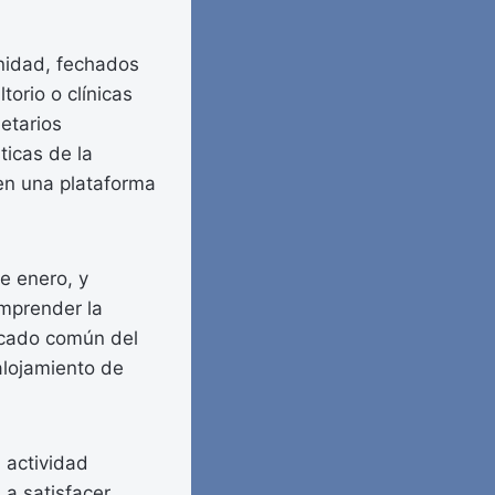
unidad, fechados
torio o clínicas
etarios
ticas de la
en una plataforma
e enero, y
omprender la
ificado común del
alojamiento de
a actividad
 a satisfacer