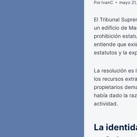
Por
IvanC
mayo 21
El Tribunal Supre
un edificio de Ma
prohibición estat
entiende que exis
estatutos y la ex
La resolución es
los recursos extr
propietarios dema
había dado la raz
actividad.
La identid