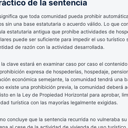
áctico de la sentencia
 significa que toda comunidad pueda prohibir automátic
icos sin una base estatutaria o acuerdo válido. Lo que c
la estatutaria antigua que prohíbe actividades de hosp
lares puede ser suficiente para impedir el uso turístico 
entidad de razón con la actividad desarrollada.
la clave estará en examinar caso por caso el contenido 
prohibición expresa de hospederías, hospedaje, pension
tación económica semejante, la comunidad tendrá una b
i no existe una prohibición previa, la comunidad deberá a
sto en la Ley de Propiedad Horizontal para aprobar, limi
vidad turística con las mayorías legalmente exigidas.
mo concluye que la sentencia recurrida no vulneraba su 
na al cese de la actividad de vivienda de uso turístico.