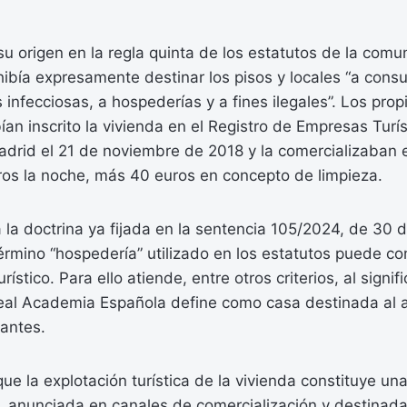
a su origen en la regla quinta de los estatutos de la com
ibía expresamente destinar los pisos y locales “a consul
nfecciosas, a hospederías y a fines ilegales”. Los propi
 inscrito la vivienda en el Registro de Empresas Turís
rid el 21 de noviembre de 2018 y la comercializaban 
uros la noche, más 40 euros en concepto de limpieza.
 la doctrina ya fijada en la sentencia 105/2024, de 30 d
érmino “hospedería” utilizado en los estatutos puede c
rístico. Para ello atiende, entre otros criterios, al sign
Real Academia Española define como casa destinada al 
dantes.
ue la explotación turística de la vivienda constituye un
o, anunciada en canales de comercialización y destinada