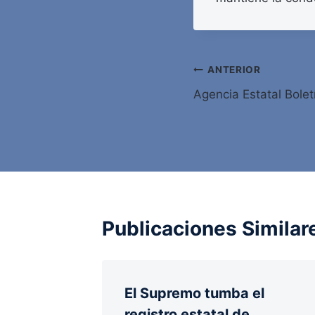
Navegación
ANTERIOR
Agencia Estatal Bolet
de
entradas
Publicaciones Similar
El Supremo tumba el
registro estatal de