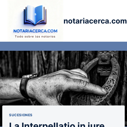
Saltar
al
contenido
notariacerca.com
SUCESIONES
La Interpellatio in iure