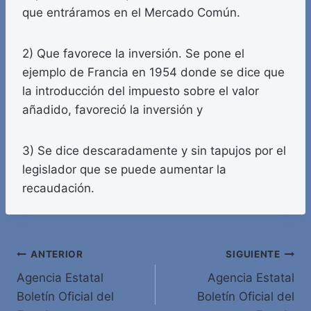
que entráramos en el Mercado Común.
2) Que favorece la inversión. Se pone el
ejemplo de Francia en 1954 donde se dice que
la introducción del impuesto sobre el valor
añadido, favoreció la inversión y
3) Se dice descaradamente y sin tapujos por el
legislador que se puede aumentar la
recaudación.
Navegación
ANTERIOR
SIGUIENTE
Agencia Estatal
Agencia Estatal
de
Boletín Oficial del
Boletín Oficial del