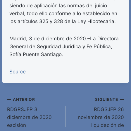
siendo de aplicación las normas del juicio
verbal, todo ello conforme a lo establecido en
los artículos 325 y 328 de la Ley Hipotecaria.
Madrid, 3 de diciembre de 2020.–La Directora
General de Seguridad Jurídica y Fe Pública,
Sofía Puente Santiago.
Source
Navegación
ANTERIOR
SIGUIENTE
RDGRSJFP 3
RDGSJFP 26
de
diciembre de 2020
noviembre de 2020
entradas
escisión
liquidación de