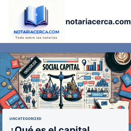
Saltar
al
contenido
notariacerca.com
UNCATEGORIZED
¿Qué es el capital