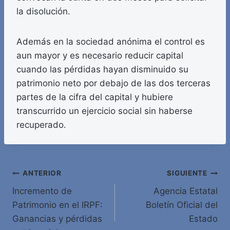
la disolución.
Además en la sociedad anónima el control es
aun mayor y es necesario reducir capital
cuando las pérdidas hayan disminuido su
patrimonio neto por debajo de las dos terceras
partes de la cifra del capital y hubiere
transcurrido un ejercicio social sin haberse
recuperado.
Navegación
ANTERIOR
SIGUIENTE
Incremento de
Agencia Estatal
de
Patrimonio en el IRPF:
Boletín Oficial del
entradas
Ganancias y pérdidas
Estado