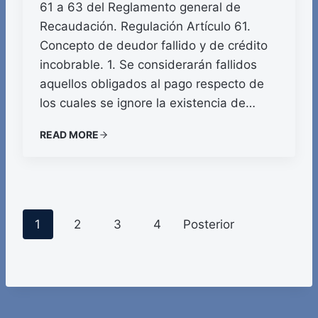
61 a 63 del Reglamento general de
Recaudación. Regulación Artículo 61.
Concepto de deudor fallido y de crédito
incobrable. 1. Se considerarán fallidos
aquellos obligados al pago respecto de
los cuales se ignore la existencia de…
READ MORE
P
1
2
3
4
Posterior
o
s
t