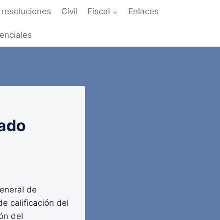
resoluciones
Civil
Fiscal
Enlaces
enciales
tado
eneral de
e calificación del
ón del