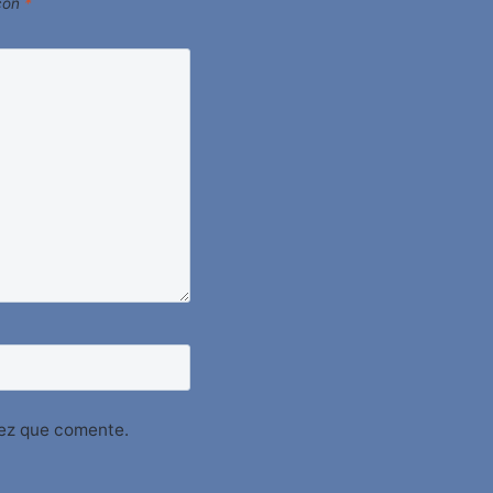
 con
*
vez que comente.