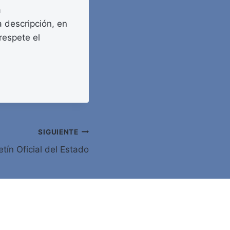
a
a descripción, en
respete el
SIGUIENTE
tín Oficial del Estado