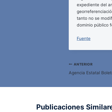
expediente del ar
georreferenciación
tanto no se modif
dominio público fe
Fuente
Navegación
ANTERIOR
Agencia Estatal Bolet
de
entradas
Publicaciones Similar