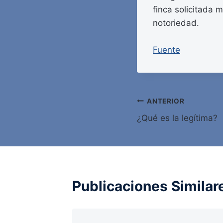
finca solicitada 
notoriedad.
Fuente
Navegación
ANTERIOR
¿Qué es la legítima?
de
entradas
Publicaciones Similar