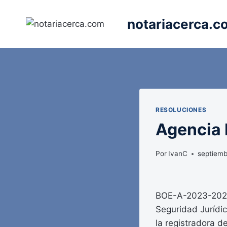
Saltar
al
notariacerca.c
contenido
RESOLUCIONES
Agencia E
Por
IvanC
septiemb
BOE-A-2023-20224
Seguridad Jurídic
la registradora d