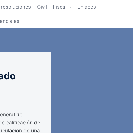
resoluciones
Civil
Fiscal
Enlaces
enciales
tado
eneral de
de calificación de
riculación de una