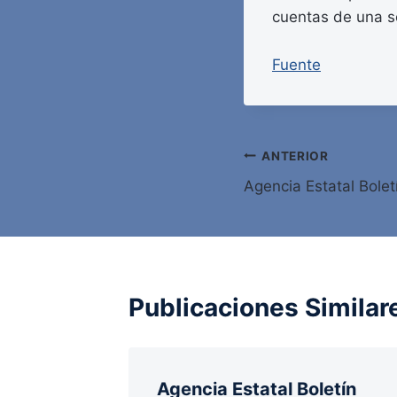
cuentas de una s
Fuente
Navegación
ANTERIOR
Agencia Estatal Bolet
de
entradas
Publicaciones Similar
etín
Agencia Estatal Boletín