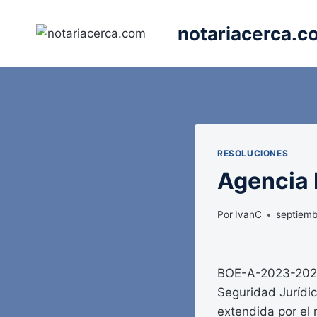
Saltar
al
notariacerca.c
contenido
RESOLUCIONES
Agencia E
Por
IvanC
septiemb
BOE-A-2023-20227
Seguridad Jurídic
extendida por el 