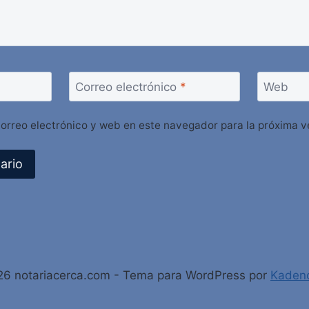
Correo electrónico
*
Web
orreo electrónico y web en este navegador para la próxima 
6 notariacerca.com - Tema para WordPress por
Kaden