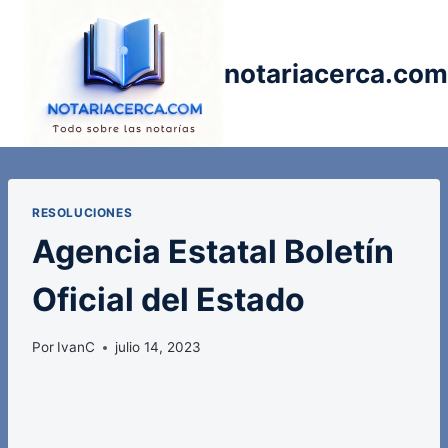
Saltar
al
contenido
notariacerca.com
RESOLUCIONES
Agencia Estatal Boletín
Oficial del Estado
Por
IvanC
julio 14, 2023