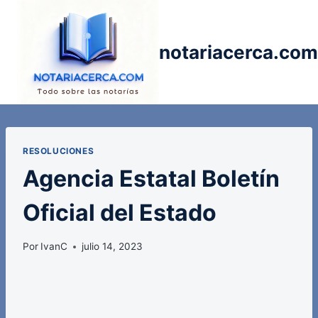
Saltar
al
contenido
notariacerca.com
RESOLUCIONES
Agencia Estatal Boletín
Oficial del Estado
Por
IvanC
julio 14, 2023