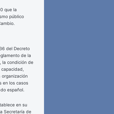
0 que la
nismo público
Cambio.
336 del Decreto
Reglamento de la
, la condición de
a capacidad,
a organización
s en los casos
ado español.
tablece en su
la Secretaría de