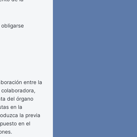
 obligarse
aboración entre la
d colaboradora,
ta del órgano
tas en la
roduzca la previa
spuesto en el
ones.