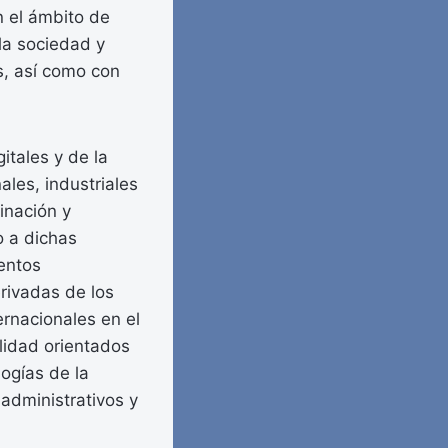
n el ámbito de
 la sociedad y
s, así como con
itales y de la
ales, industriales
dinación y
o a dichas
mentos
erivadas de los
ernacionales en el
alidad orientados
ogías de la
 administrativos y