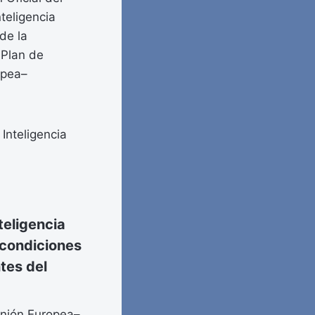
teligencia
de la
«Plan de
opea–
Inteligencia
teligencia
s condiciones
tes del
Unión Europea–