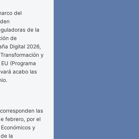
marco del
rden
eguladoras de la
ción de
aña Digital 2026,
 Transformación y
n EU (Programa
evará acabo las
io.
e corresponden las
e febrero, por el
s Económicos y
 de la