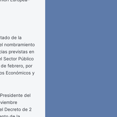
stado de la
 del nombramiento
ias previstas en
l Sector Público
 de febrero, por
ntos Económicos y
 Presidente del
oviembre
el Decreto de 2
ento de la