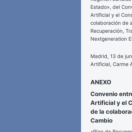
Estado», del Conv
Artificial y el C
colaboración de 
Recuperación, Tra
Nextgeneration E
Madrid, 13 de jun
Artificial, Carme 
ANEXO
Convenio entre
Artificial y e
de la colabor
Cambio
«Plan de Recupera