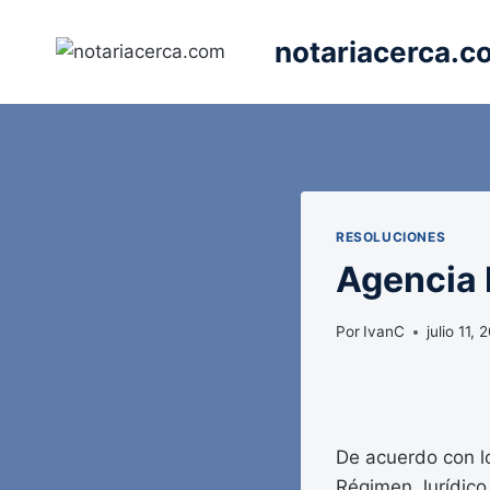
Saltar
al
notariacerca.c
contenido
RESOLUCIONES
Agencia E
Por
IvanC
julio 11,
De acuerdo con lo
Régimen Jurídico 