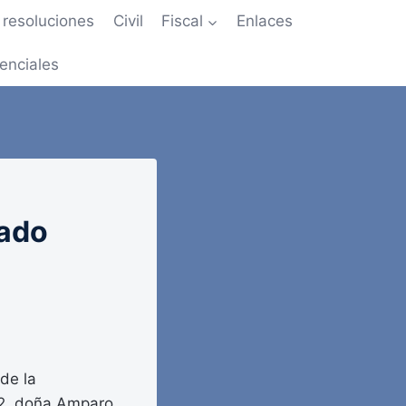
resoluciones
Civil
Fiscal
Enlaces
enciales
tado
 de la
o 2, doña Amparo