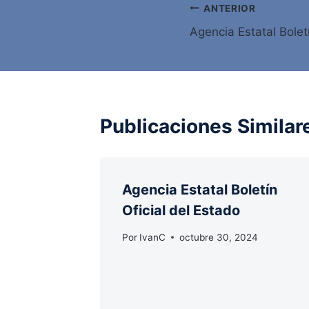
Navegación
ANTERIOR
Agencia Estatal Bolet
de
entradas
Publicaciones Similar
Agencia Estatal Boletín
Oficial del Estado
Por
IvanC
octubre 30, 2024