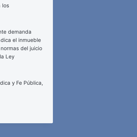
 los
iante demanda
radica el inmueble
 normas del juicio
la Ley
ica y Fe Pública,