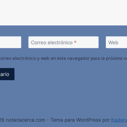
Correo electrónico
*
Web
orreo electrónico y web en este navegador para la próxima 
6 notariacerca.com - Tema para WordPress por
Kaden