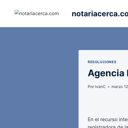
Saltar
al
notariacerca.c
contenido
RESOLUCIONES
Agencia E
Por
IvanC
marzo 12
En el recurso inte
registradora de 