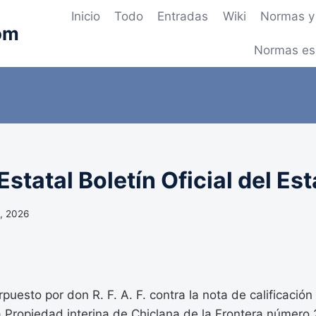
Inicio
Todo
Entradas
Wiki
Normas y 
om
Normas es
statal Boletín Oficial del Es
, 2026
rpuesto por don R. F. A. F. contra la nota de calificación
la Propiedad interina de Chiclana de la Frontera númer