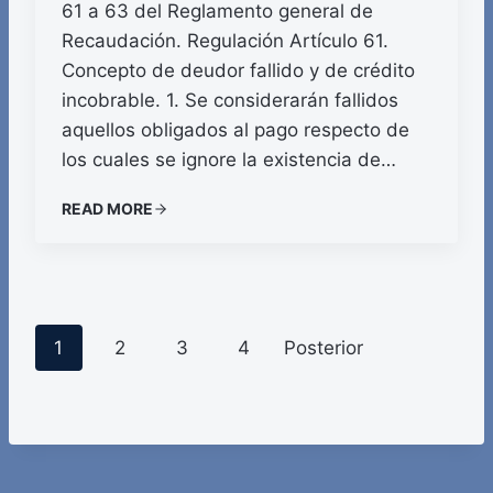
61 a 63 del Reglamento general de
Recaudación. Regulación Artículo 61.
Concepto de deudor fallido y de crédito
incobrable. 1. Se considerarán fallidos
aquellos obligados al pago respecto de
los cuales se ignore la existencia de…
READ MORE
P
1
2
3
4
Posterior
o
s
t