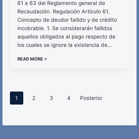
61 a 63 del Reglamento general de
Recaudación. Regulación Artículo 61.
Concepto de deudor fallido y de crédito
incobrable. 1. Se considerarán fallidos
aquellos obligados al pago respecto de
los cuales se ignore la existencia de…
READ MORE
P
1
2
3
4
Posterior
o
s
t