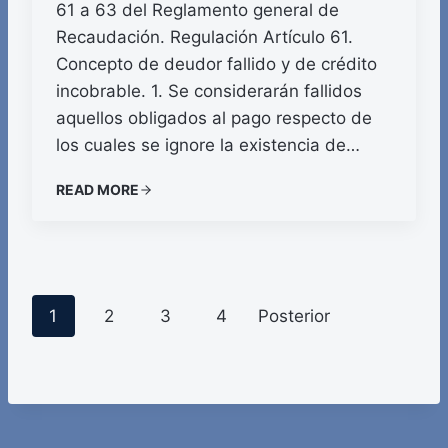
61 a 63 del Reglamento general de
Recaudación. Regulación Artículo 61.
Concepto de deudor fallido y de crédito
incobrable. 1. Se considerarán fallidos
aquellos obligados al pago respecto de
los cuales se ignore la existencia de…
READ MORE
P
1
2
3
4
Posterior
o
s
t