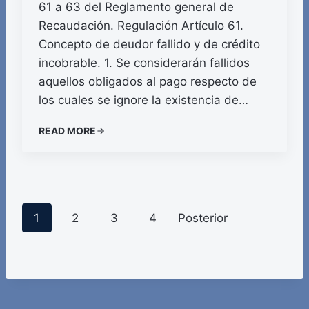
61 a 63 del Reglamento general de
Recaudación. Regulación Artículo 61.
Concepto de deudor fallido y de crédito
incobrable. 1. Se considerarán fallidos
aquellos obligados al pago respecto de
los cuales se ignore la existencia de…
READ MORE
P
1
2
3
4
Posterior
o
s
t