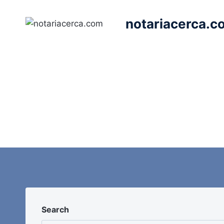
Saltar
al
notariacerca.c
contenido
Search