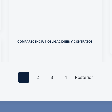
COMPARECENCIA
|
OBLIGACIONES Y CONTRATOS
P
1
2
3
4
Posterior
o
s
t