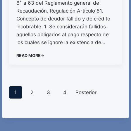
61 a 63 del Reglamento general de
Recaudación. Regulación Artículo 61.
Concepto de deudor fallido y de crédito
incobrable. 1. Se considerarán fallidos
aquellos obligados al pago respecto de
los cuales se ignore la existencia de…
READ MORE
P
1
2
3
4
Posterior
o
s
t