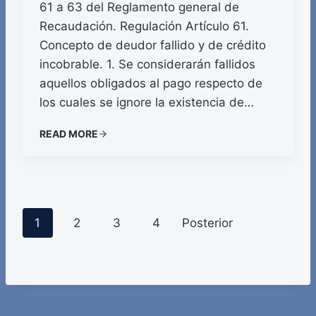
61 a 63 del Reglamento general de
Recaudación. Regulación Artículo 61.
Concepto de deudor fallido y de crédito
incobrable. 1. Se considerarán fallidos
aquellos obligados al pago respecto de
los cuales se ignore la existencia de…
READ MORE
P
1
2
3
4
Posterior
o
s
t