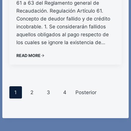
61 a 63 del Reglamento general de
Recaudación. Regulación Artículo 61.
Concepto de deudor fallido y de crédito
incobrable. 1. Se considerarán fallidos
aquellos obligados al pago respecto de
los cuales se ignore la existencia de…
READ MORE
P
1
2
3
4
Posterior
o
s
t