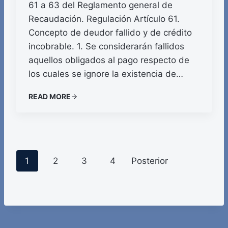
61 a 63 del Reglamento general de
Recaudación. Regulación Artículo 61.
Concepto de deudor fallido y de crédito
incobrable. 1. Se considerarán fallidos
aquellos obligados al pago respecto de
los cuales se ignore la existencia de…
READ MORE
P
1
2
3
4
Posterior
o
s
t