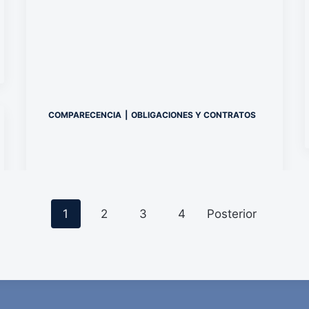
COMPARECENCIA
|
OBLIGACIONES Y CONTRATOS
P
1
2
3
4
Posterior
o
s
t