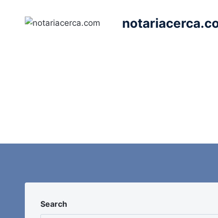
Saltar
al
notariacerca.c
contenido
Search