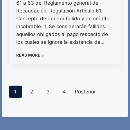
61 a 63 del Reglamento general de
Recaudación. Regulación Artículo 61.
Concepto de deudor fallido y de crédito
incobrable. 1. Se considerarán fallidos
aquellos obligados al pago respecto de
los cuales se ignore la existencia de…
READ MORE
P
1
2
3
4
Posterior
o
s
t