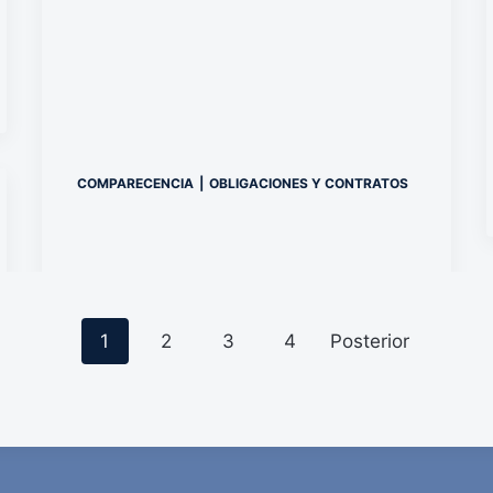
COMPARECENCIA
|
OBLIGACIONES Y CONTRATOS
P
1
2
3
4
Posterior
o
s
t