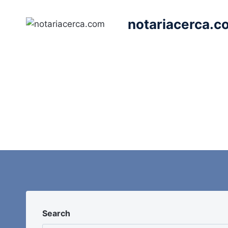
Saltar
al
notariacerca.c
contenido
Search