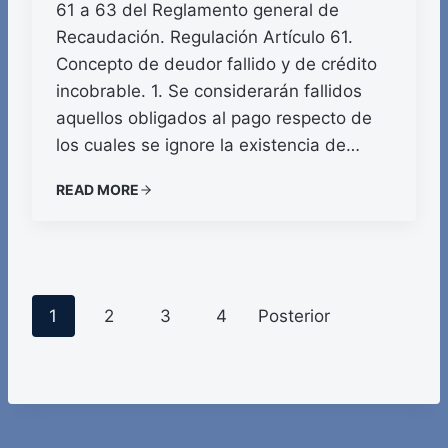
61 a 63 del Reglamento general de
Recaudación. Regulación Artículo 61.
Concepto de deudor fallido y de crédito
incobrable. 1. Se considerarán fallidos
aquellos obligados al pago respecto de
los cuales se ignore la existencia de…
READ MORE
P
1
2
3
4
Posterior
o
s
t