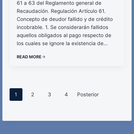
61 a 63 del Reglamento general de
Recaudación. Regulación Artículo 61.
Concepto de deudor fallido y de crédito
incobrable. 1. Se considerarán fallidos
aquellos obligados al pago respecto de
los cuales se ignore la existencia de…
READ MORE
P
1
2
3
4
Posterior
o
s
t