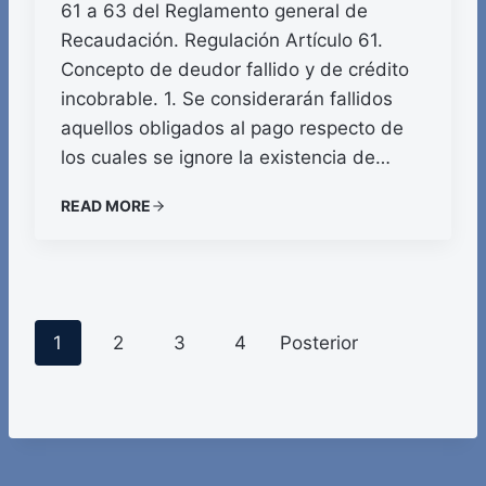
61 a 63 del Reglamento general de
Recaudación. Regulación Artículo 61.
Concepto de deudor fallido y de crédito
incobrable. 1. Se considerarán fallidos
aquellos obligados al pago respecto de
los cuales se ignore la existencia de…
READ MORE
P
1
2
3
4
Posterior
o
s
t