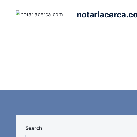
Saltar
al
notariacerca.c
contenido
Search