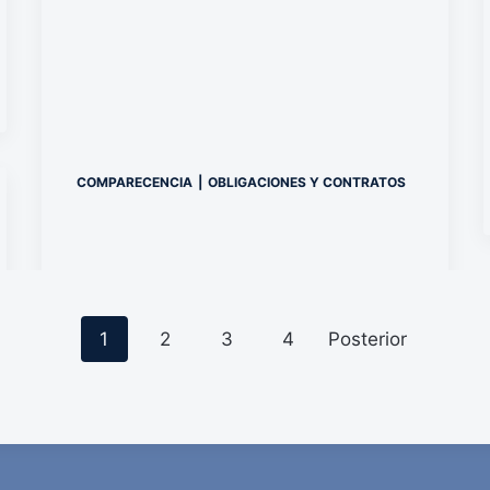
COMPARECENCIA
|
OBLIGACIONES Y CONTRATOS
P
1
2
3
4
Posterior
o
s
t