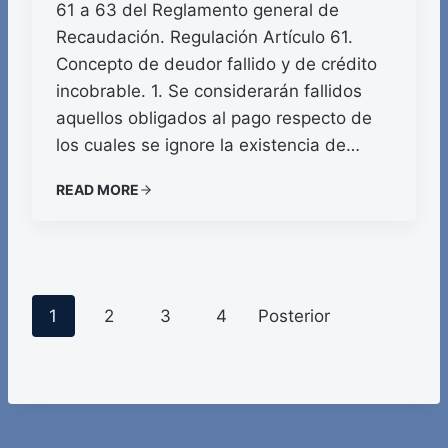
61 a 63 del Reglamento general de
Recaudación. Regulación Artículo 61.
Concepto de deudor fallido y de crédito
incobrable. 1. Se considerarán fallidos
aquellos obligados al pago respecto de
los cuales se ignore la existencia de…
READ MORE
P
1
2
3
4
Posterior
o
s
t