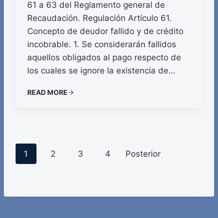
61 a 63 del Reglamento general de
Recaudación. Regulación Artículo 61.
Concepto de deudor fallido y de crédito
incobrable. 1. Se considerarán fallidos
aquellos obligados al pago respecto de
los cuales se ignore la existencia de…
READ MORE
P
1
2
3
4
Posterior
o
s
t