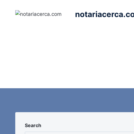
Saltar
al
notariacerca.c
contenido
Search