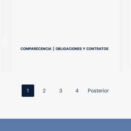
COMPARECENCIA
|
OBLIGACIONES Y CONTRATOS
P
1
2
3
4
Posterior
o
s
t