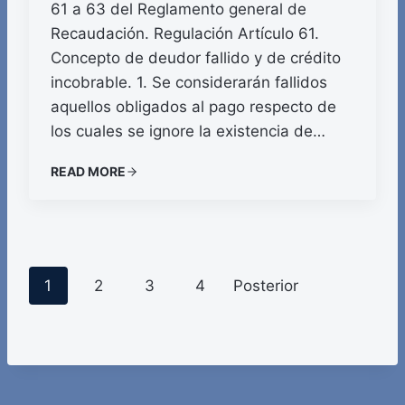
61 a 63 del Reglamento general de
Recaudación. Regulación Artículo 61.
Concepto de deudor fallido y de crédito
incobrable. 1. Se considerarán fallidos
aquellos obligados al pago respecto de
los cuales se ignore la existencia de…
READ MORE
P
1
2
3
4
Posterior
o
s
t