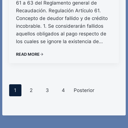
61 a 63 del Reglamento general de
Recaudación. Regulación Artículo 61.
Concepto de deudor fallido y de crédito
incobrable. 1. Se considerarán fallidos
aquellos obligados al pago respecto de
los cuales se ignore la existencia de…
READ MORE
P
1
2
3
4
Posterior
o
s
t