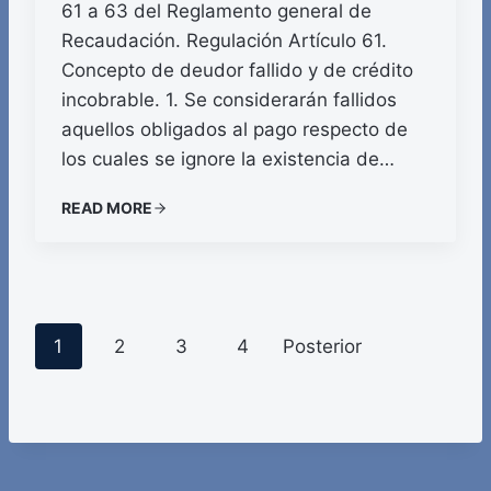
61 a 63 del Reglamento general de
Recaudación. Regulación Artículo 61.
Concepto de deudor fallido y de crédito
incobrable. 1. Se considerarán fallidos
aquellos obligados al pago respecto de
los cuales se ignore la existencia de…
READ MORE
P
1
2
3
4
Posterior
o
s
t