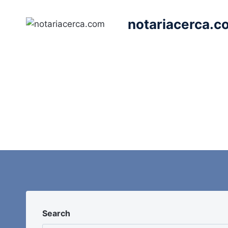
Saltar
al
notariacerca.c
contenido
Search