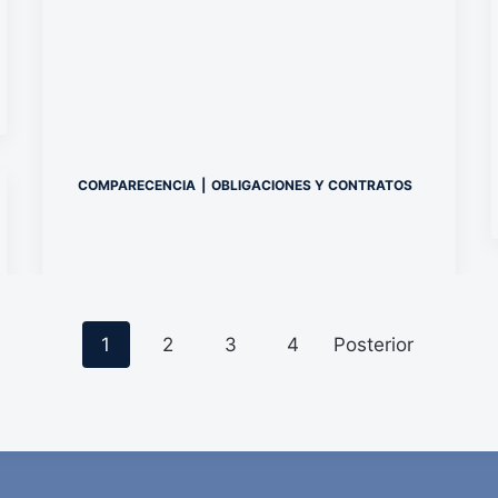
COMPARECENCIA
|
OBLIGACIONES Y CONTRATOS
P
1
2
3
4
Posterior
o
s
t