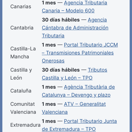
1 mes
—
Agencia Tributaria
Canarias
Canaria – Modelo 600
30 días hábiles
—
Agencia
Cantabria
Cántabra de Administración
Tributaria
1 mes
—
Portal Tributario JCCM
Castilla-La
– Transmisiones Patrimoniales
Mancha
Onerosas
Castilla y
30 días hábiles
—
Tributos
León
Castilla y León – TPO
1 mes
—
Agència Tributària de
Cataluña
Catalunya – Devengo y plazo
Comunitat
1 mes
—
ATV – Generalitat
Valenciana
Valenciana
1 mes
—
Portal Tributario Junta
Extremadura
de Extremadura – TPO