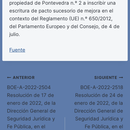
propiedad de Pontevedra n.º 2 a inscribir una
escritura de pacto sucesorio de mejora en el
contexto del Reglamento (UE) n.º 650/2012,
del Parlamento Europeo y del Consejo, de 4 de
julio.
Fuente
Navegación
ANTERIOR
SIGUIENTE
BOE-A-2022-2504
BOE-A-2022-2518
de
Resolución de 17 de
Resolución de 24 de
entradas
enero de 2022, de la
enero de 2022, de la
Dirección General de
Dirección General de
Seguridad Jurídica y
Seguridad Jurídica y
Fe Pública, en el
Fe Pública, en el