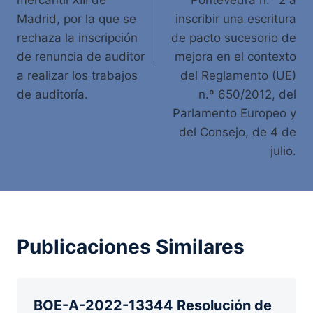
mercantil XIII de
Pontevedra n.º 2 a
Madrid, por la que se
inscribir una escritura
rechaza la inscripción
de pacto sucesorio de
de renuncia de auditor
mejora en el contexto
a realizar los trabajos
del Reglamento (UE)
de auditoría.
n.º 650/2012, del
Parlamento Europeo y
del Consejo, de 4 de
julio.
Publicaciones Similares
BOE-A-2022-13344 Resolución de