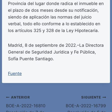
Provincia del lugar donde radica el inmueble en
el plazo de dos meses desde su notificación,
siendo de aplicación las normas del juicio
verbal, todo ello conforme a lo establecido en
los artículos 325 y 328 de la Ley Hipotecaria.
Madrid, 8 de septiembre de 2022.–La Directora
General de Seguridad Jurídica y Fe Pública,
Sofía Puente Santiago.
Fuente
Navegación
ANTERIOR
SIGUIENTE
BOE-A-2022-16810
BOE-A-2022-16799
de