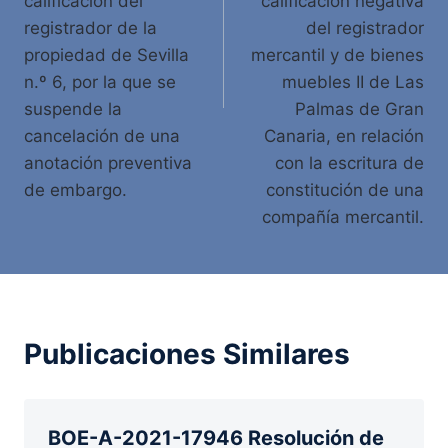
calificación del
calificación negativa
registrador de la
del registrador
propiedad de Sevilla
mercantil y de bienes
n.º 6, por la que se
muebles II de Las
suspende la
Palmas de Gran
cancelación de una
Canaria, en relación
anotación preventiva
con la escritura de
de embargo.
constitución de una
compañía mercantil.
Publicaciones Similares
BOE-A-2021-17946 Resolución de