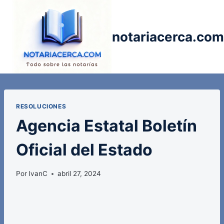
Saltar
al
contenido
notariacerca.com
RESOLUCIONES
Agencia Estatal Boletín
Oficial del Estado
Por
IvanC
abril 27, 2024