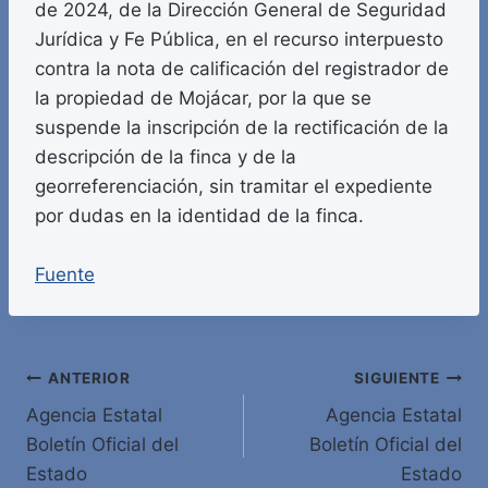
de 2024, de la Dirección General de Seguridad
Jurídica y Fe Pública, en el recurso interpuesto
contra la nota de calificación del registrador de
la propiedad de Mojácar, por la que se
suspende la inscripción de la rectificación de la
descripción de la finca y de la
georreferenciación, sin tramitar el expediente
por dudas en la identidad de la finca.
Fuente
Navegación
ANTERIOR
SIGUIENTE
Agencia Estatal
Agencia Estatal
de
Boletín Oficial del
Boletín Oficial del
entradas
Estado
Estado