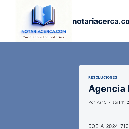
Saltar
al
contenido
notariacerca.c
RESOLUCIONES
Agencia E
Por
IvanC
abril 11,
BOE-A-2024-7169 