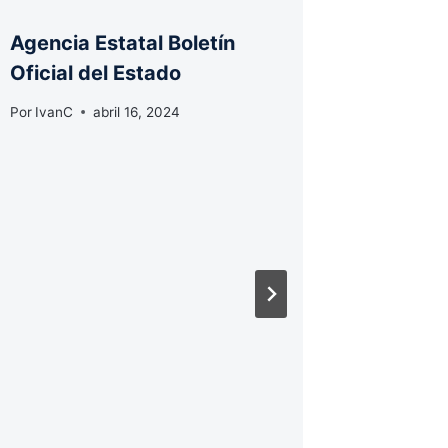
Agencia Estatal Boletín
Agencia
Oficial del Estado
Oficial
Por
IvanC
abril 16, 2024
Por
IvanC