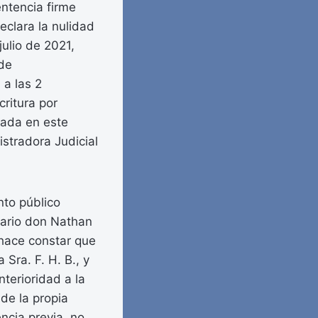
entencia firme
eclara la nulidad
ulio de 2021,
 de
 a las 2
ritura por
cada en este
istradora Judicial
nto público
tario don Nathan
 hace constar que
 Sra. F. H. B., y
terioridad a la
de la propia
encia previa, no