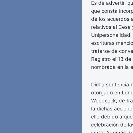
Es de advertir, q
que consta incorp
de los acuerdos a
relativos al Ces
Unipersonalidad. 
escrituras mencio
tratarse de conve
Registro el 13 de
nombrada en la e
Dicha sentencia n
otorgado en Londr
Woodcock, de tran
la dichas acciones
ello debido a que
celebración de la
junta. Además de 