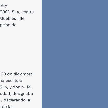
re y
 2001, SL», contra
 Muebles I de
ipción de
a 20 de diciembre
ha escritura
 SL», y don N. M.
ciedad, designaba
., declarando la
d de las