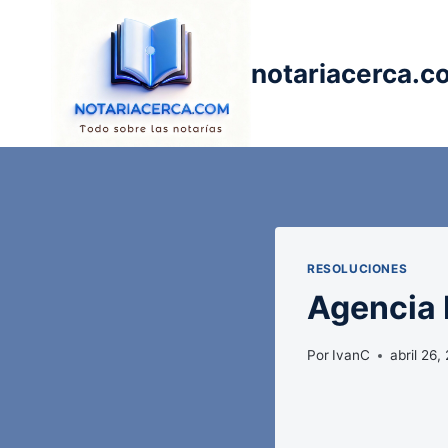
Saltar
al
contenido
notariacerca.c
RESOLUCIONES
Agencia E
Por
IvanC
abril 26,