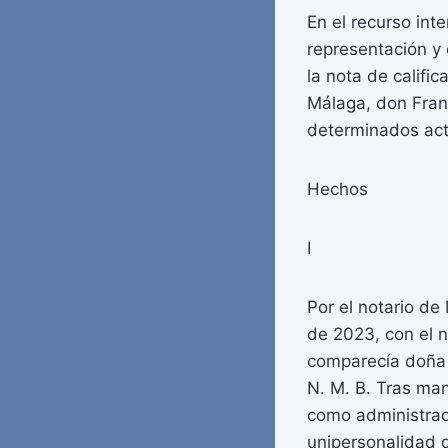
En el recurso int
representación y 
la nota de califi
Málaga, don Franc
determinados act
Hechos
I
Por el notario de
de 2023, con el n
comparecía doña F
N. M. B. Tras man
como administrado
unipersonalidad d