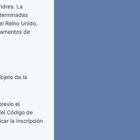
ndres. La
determinadas
el Reino Unido,
ndamentos de
bjeto de la
revio el
del Código de
car la inscripción