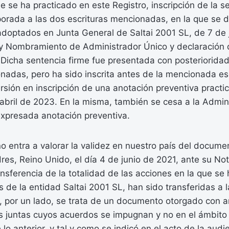
ue se ha practicado en este Registro, inscripción de la s
orada a las dos escrituras mencionadas, en la que se d
doptados en Junta General de Saltai 2001 SL, de 7 de j
e y Nombramiento de Administrador Único y declaración
Dicha sentencia firme fue presentada con posterioridad
nadas, pero ha sido inscrita antes de la mencionada esc
rsión en inscripción de una anotación preventiva practi
 abril de 2023. En la misma, también se cesa a la Admin
xpresada anotación preventiva.
o entra a valorar la validez en nuestro país del docume
es, Reino Unido, el día 4 de junio de 2021, ante su No
sferencia de la totalidad de las acciones en la que se
 de la entidad Saltai 2001 SL, han sido transferidas a la
, por un lado, se trata de un documento otorgado con an
s juntas cuyos acuerdos se impugnan y no en el ámbito 
lo anterior, y tal y como se indicó en el acto de la audi