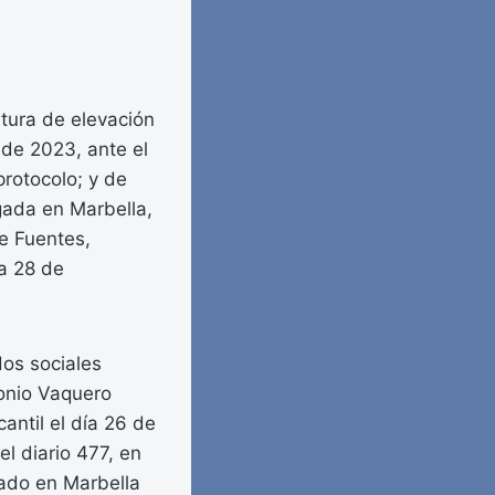
tura de elevación
 de 2023, ante el
rotocolo; y de
gada en Marbella,
e Fuentes,
ía 28 de
dos sociales
onio Vaquero
antil el día 26 de
l diario 477, en
ado en Marbella